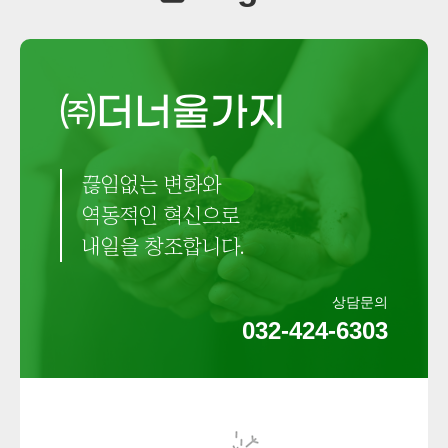
㈜더너울가지
끊임없는 변화와
역동적인 혁신으로
내일을 창조합니다.
상담문의
032-424-6303