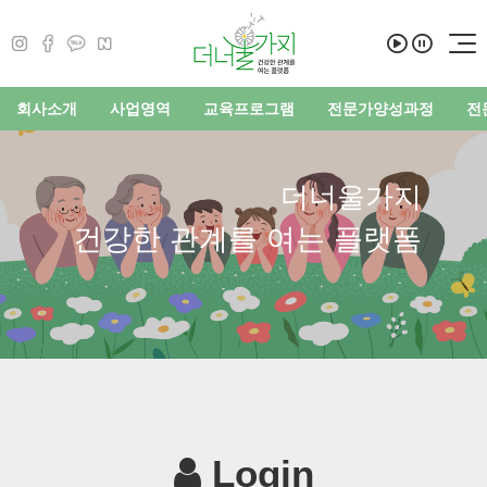
회사소개
사업영역
교육프로그램
전문가양성과정
전
더너울가지
건강한 관계를 여는 플랫폼
Login